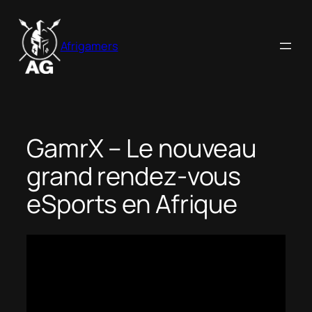
Aller
au
Afrigamers
contenu
GamrX – Le nouveau
grand rendez-vous
eSports en Afrique