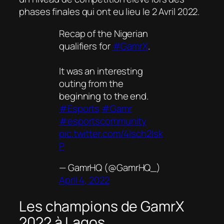
phases finales qui ont eu lieu le 2 Avril 2022.
Recap of the Nigerian
qualifiers for
#GamrX
.
It was an interesting
outing from the
beginning to the end.
#Esports
#Gamr
#esportscommunity
pic.twitter.com/4Isch2Isk
P
— GamrHQ (@GamrHQ_)
April 4, 2022
Les champions de GamrX
2022 à Lagos