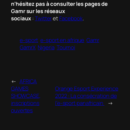
n’hésitez pas à consulter les pages de
Gamr sur les réseaux
sociaux
:
Twitter
et
Facebook
.
e-sport
e-sport en afrique
Gamr
GamrX
Nigeria
Tournoi
←
AFRICA
GAMES
Orange Esport Experience
SHOWCASE,
2022 : La consécration de
inscriptions
l’e-sport panafricain
→
ouvertes