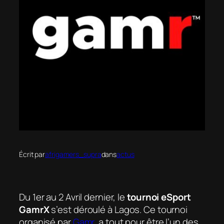
Écrit par
afrigamers_supra
dans
actus
Du 1er au 2 Avril dernier, le
tournoi eSport
GamrX
s’est déroulé à Lagos. Ce tournoi
organisé par
Gamr
, a tout pour être l’un des