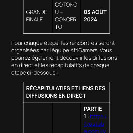
COTONO
GRANDE
U –
03 AOÛT
FINALE
CONCER
2024
TO
Pour chaque étape, les rencontres seront
organisées par l’équipe AfriGamers. Vous
pourrez également découvrir les diffusions
en direct et les récapitulatifs de chaque
étape ci-dessous :
RÉCAPITULATIFS ET LIENS DES
DIFFUSIONS EN DIRECT
PARTIE
1
:
https:/
/youtub
e.com/liv