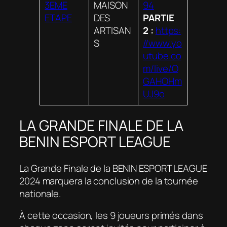
3EME
MAISON
94
ETAPE
DES
PARTIE
ARTISAN
2 :
https:
S
//www.yo
utube.co
m/live/O
GAHOHm
UJ9o
LA GRANDE FINALE DE LA
BENIN ESPORT LEAGUE
La Grande Finale de la BENIN ESPORT LEAGUE
2024 marquera la conclusion de la tournée
nationale.
À cette occasion, les 9 joueurs primés dans