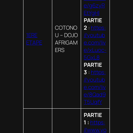
e/g6zyR
EtYgHI
PARTIE
COTONO
2
:
https:
1ERE
U – DOJO
//youtub
ETAPE
AFRIGAM
e.com/liv
ERS
e/xLuoc-
5GxL8
PARTIE
3
:
https:
//youtub
e.com/liv
e/8Qad9
T5UqfY
PARTIE
1 :
https:
//www.yo