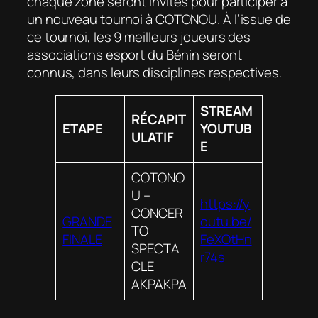
chaque zone seront invités pour participer à
un nouveau tournoi à COTONOU. À l’issue de
ce tournoi, les 9 meilleurs joueurs des
associations esport du Bénin seront
connus, dans leurs disciplines respectives.
STREAM
RÉCAPIT
ETAPE
YOUTUB
ULATIF
E
COTONO
U –
https://y
CONCER
GRANDE
outu.be/
TO
FINALE
FeXOtHn
SPECTA
r74s
CLE
AKPAKPA