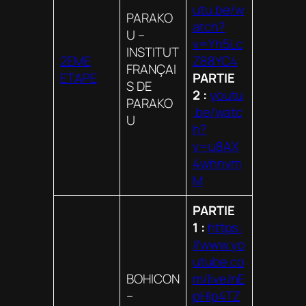
utu.be/w
PARAKO
atch?
U –
v=Yh5Lc
INSTITUT
2EME
Z88YC4
FRANÇAI
ETAPE
PARTIE
S DE
2 :
youtu
PARAKO
.be/watc
U
h?
v=u8AX
4whnvm
M
PARTIE
1 :
https:
//www.yo
utube.co
BOHICON
m/live/nE
–
pHIp4TZ