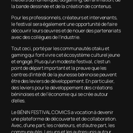
la bande dessinée et de la création de contenus.
Pour les professionnels, créateurs et intervenants,
le festival sera également une opportunité de faire
découvrir leurs œuvres et de nouer des partenariats
avec des collègues de l’industrie.
Tout ceci, porté par les communautés otaku et
gaming qui font vivre cet écosystème culturel jeune
et engagé. Plus qu’un modeste festival, c’est un
point de départ important et la preuve que les
centres d’intérêt de la jeunesse béninoise peuvent
être des leviers de développement. En particulier,
des leviers pour le développement des créations
béninoises et de l’économie qui se crée autour
d’elles.
Le BÉNIN FESTIVAL COMICS a vocation à devenir
une plateforme de découverte et de collaboration.
Avec, d’une part, les créateurs, et d’autre part, les
communautés. Les uns et les autres unis autour