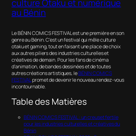
culture Otaku et numérique
au Bénin
Le BÉNIN COMICS FESTIVAL est une première en son
genre au Bénin. C’est un festival qui mêle culture
otaku et gaming, tout en faisant une place de choix
aux autres piliers des industries culturelles et
créatives de demain. Pour les fans de cinéma
d’animation, de bandes dessinées et de toutes
autres créations artistiques, le
BÉNIN COMICS
FESTIVAL
promet de devenir le nouveau rendez-vous
incontournable.
Table des Matières
BÉNIN COMICS FESTIVAL : un creuset fertile
pour les industries culturelles et créatives du
Bénin