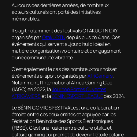
Au cours des dernières années, de nombreux
acteurs culturels ont porté des initiatives
mémorables.
Il s’agit notamment des festivals OTAKUCTN DAY
organisés par
OtakuCTN
depuis plus de 4 ans. Ces
événements qui servent aujourd’hui d’idéal en
matière d’organisation volontaire et d’engagement
d’une communauté vibrante.
C’est également le cas des nombreux tournois et
événements e-sport organisés par
AfriGamers
.
Notamment, l’International Africa Gaming Cup
(IAGC) en 2022, la
Journée Portes Ouvertes
AFRIGAMERS
et la
BENIN ESPORT LEAGUE
dès 2024.
Le BÉNIN COMICS FESTIVAL est une collaboration
étroite entre ces deux entités et appuyée par les
Fédération Béninoise des Sports Électroniques
(FBSE). C’est une fusion entre culture otaku et
culture gaming qui promet de devenir l’étoile polaire