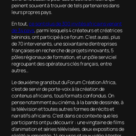
peinent souvent à trouver de tels partenaires dans
leurs propres pays.
En tout,
ce sont plus de 300 invités africains venant
de 34 pays
, parmi lesquels 4 créateurs et créatrices
béninois, ont participé à ce forum. C’est aussi, plus
de 70 intervenants, une soixantaine d’entreprises
françaises en recherche de projets innovants, 5
pôles régionaux de formation, et un pôle serviciel
regroupant des opérateurs clés français, entre
autres…
Le deuxième grand but du Forum Création Africa,
c’est de servir de porte-voix à la création de
contenus africains, tous formats confondus. On
pense notamment au cinéma, à la bande dessinée, à
la télévision et toutes autres formes de récits et
narratifs africains. C’est dans ce contexte que les
participants ont pu découvrir : une vingtaine de films
d’animation et séries télévisées, deux expositions de
réalité augmentée, 14 œuvres et jeux vidéo à tester