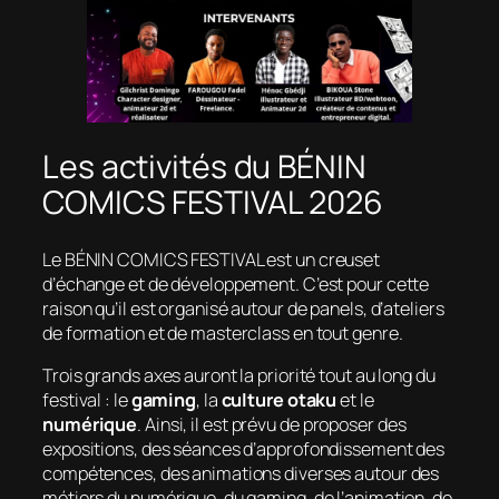
Les activités du BÉNIN
COMICS FESTIVAL 2026
Le BÉNIN COMICS FESTIVAL est un creuset
d’échange et de développement. C’est pour cette
raison qu’il est organisé autour de panels, d’ateliers
de formation et de masterclass en tout genre.
Trois grands axes auront la priorité tout au long du
festival : le
gaming
, la
culture otaku
et le
numérique
. Ainsi, il est prévu de proposer des
expositions, des séances d’approfondissement des
compétences, des animations diverses autour des
métiers du numérique, du gaming, de l’animation, de