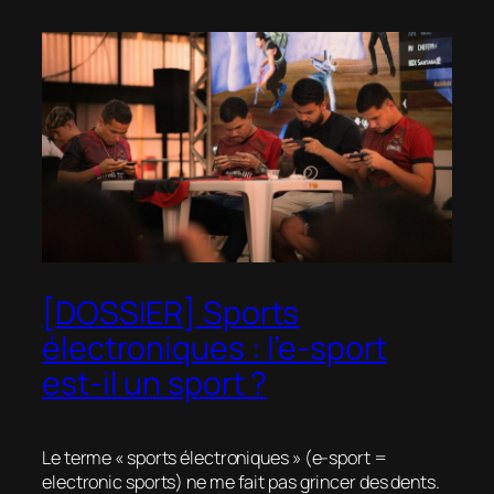
[DOSSIER] Sports
électroniques : l’e-sport
est-il un sport ?
Le terme « sports électroniques » (
e-sport =
electronic sports
) ne me fait pas grincer des dents.