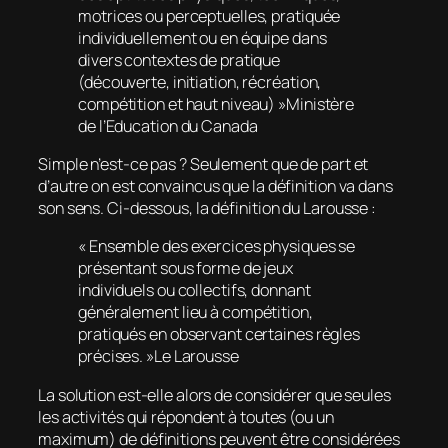
motrices ou perceptuelles, pratiquée
individuellement ou en équipe dans
divers contextes de pratique
(découverte, initiation, récréation,
compétition et haut niveau) »Ministère
de l’Education du Canada
Simple n’est-ce pas ? Seulement que de part et
d’autre on est convaincus que la définition va dans
son sens. Ci-dessous, la définition du Larousse :
« Ensemble des exercices physiques se
présentant sous forme de jeux
individuels ou collectifs, donnant
généralement lieu à compétition,
pratiqués en observant certaines règles
précises. »Le Larousse
La solution est-elle alors de considérer que seules
les activités qui répondent à toutes (ou un
maximum) de définitions peuvent être considérées