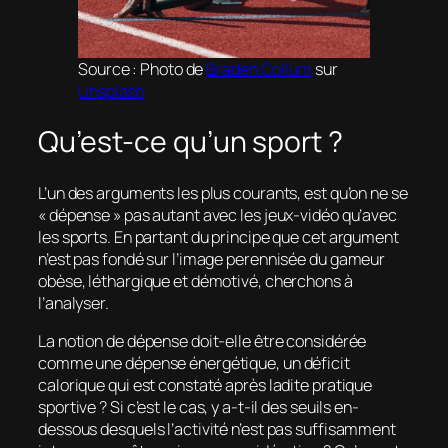
Source : Photo de
Braden Collum
sur
Unsplash
Qu’est-ce qu’un sport ?
L’un des arguments les plus courants, est qu’on ne se
« dépense » pas autant avec les jeux-vidéo qu’avec
les sports. En partant du principe que cet argument
n’est pas fondé sur l’image perennisée du gameur
obèse, léthargique et démotivé, cherchons à
l’analyser.
La notion de dépense doit-elle être considérée
comme une dépense énergétique, un déficit
calorique qui est constaté après ladite pratique
sportive ? Si c’est le cas, y a-t-il des seuils en-
dessous desquels l’activité n’est pas suffisamment