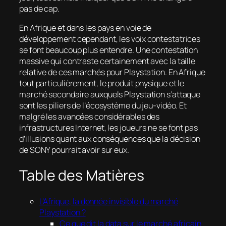
pas de cap.
En Afrique et dans les pays en voie de
développement cependant, les voix contestatrices
se font beaucoup plus entendre. Une contestation
massive qui contraste certainement avec la taille
relative de ces marchés pour Playstation. En Afrique
tout particulièrement, le produit physique et le
marché secondaire auxquels Playstation s’attaque
sont les piliers de l’écosystème du jeu-vidéo. Et
malgré les avancées considérables des
infrastructures Internet, les joueurs ne se font pas
d’illusions quant aux conséquences que la décision
de SONY pourrait avoir sur eux.
Table des Matières
L’Afrique, la donnée invisible du marché
Playstation ?
Ce que dit la data sur le marché africain