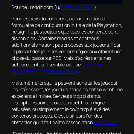
Source : reddit.com (u/
Tight-Mix-3889
)
Pour les pays du continent, apparaître dans le
formulaire de configuration initiale de la Playstation,
ne signifie pas toujours que tous les contenus sont
disponibles. Certains médias et contenus
additionnels ne sont pas proposés aux joueurs. Pour
la plupart des jeux, les verrous régionaux étaient une
chose du passé sur PS5. Mais d’après certaines
actus récentes, il semblerait que
GTA 6 pourrait
ressusciter la pratique odieuse
.
Mais, même lorsqu’ils peuvent acheter les jeux qui
les intéressent, les joueurs africains ont souvent une
expérience limitée. Serveurs trop distants,
inscriptions aux circuits compétitifs en ligne
refusées, ou simplement le coût trop élevé des
contenus proposés. C’est d’ailleurs l’un des
obstacles qui a fait naître l’association
Afrigamers
.