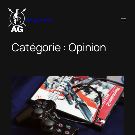
Aller
au
Afrigamers
contenu
Catégorie :
Opinion